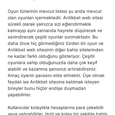
Oyun türlerinin mevcut listesi şu anda mevcut
olan oyunları içermektedir. Antikbet web sitesi
sürekli olarak yalnızca sizi eğlendirmekle
kalmayıp aynı zamanda hayrete düşürecek ve
sevindirecek çeşitli oyunlar sunmaktadır. Bu
daha önce hiç görmediğiniz türden bir oyun ve
Antikbet web sitesinin diğer bahis sitelerinden
ne kadar farklı olduğunu gösteriyor. Çeşitli
oyunlara sahip olduğunuzda daha çok keyif
alabilir ve kazanma şansınızı artırabilirsiniz.
Amaç üyenin parasını elde etmektir. Üye olmak
faydalı ise Antikbet sitesine katılmak isteyen
bireyler bunu hiçbir endişe duymadan
yapabilirler.
Kullanıcılar kolaylıkla hesaplarına para çekebilir
veya yatırabilirler. Hızlı ve kolay bir şekilde bahis