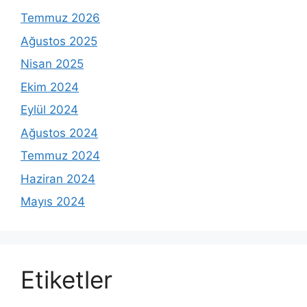
Temmuz 2026
Ağustos 2025
Nisan 2025
Ekim 2024
Eylül 2024
Ağustos 2024
Temmuz 2024
Haziran 2024
Mayıs 2024
Etiketler