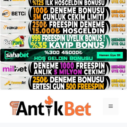
İçeriğe
atla
Menü