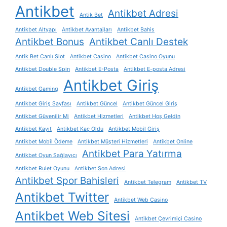
Antikbet
Antikbet Adresi
Antik Bet
Antikbet Altyapı
Antikbet Avantajları
Antikbet Bahis
Antikbet Bonus
Antikbet Canlı Destek
Antik Bet Canlı Slot
Antikbet Casino
Antikbet Casino Oyunu
Antikbet Double Spin
Antikbet E-Posta
Antikbet E-posta Adresi
Antikbet Giriş
Antikbet Gaming
Antikbet Giriş Sayfası
Antikbet Güncel
Antikbet Güncel Giriş
Antikbet Güvenilir Mi
Antikbet Hizmetleri
Antikbet Hoş Geldin
Antikbet Kayıt
Antikbet Kaç Oldu
Antikbet Mobil Giriş
Antikbet Mobil Ödeme
Antikbet Müşteri Hizmetleri
Antikbet Online
Antikbet Para Yatırma
Antikbet Oyun Sağlayıcı
Antikbet Rulet Oyunu
Antikbet Son Adresi
Antikbet Spor Bahisleri
Antikbet Telegram
Antikbet TV
Antikbet Twitter
Antikbet Web Casino
Antikbet Web Sitesi
Antikbet Çevrimiçi Casino