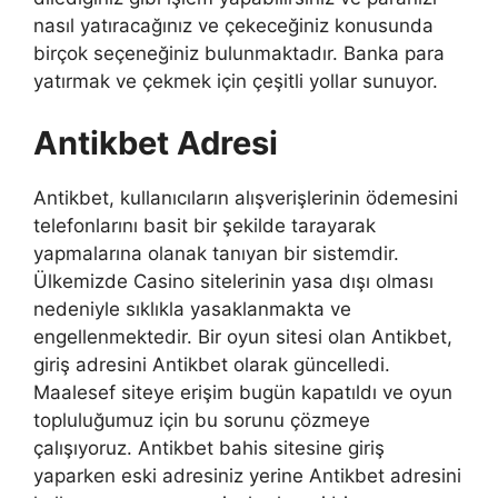
nasıl yatıracağınız ve çekeceğiniz konusunda
birçok seçeneğiniz bulunmaktadır. Banka para
yatırmak ve çekmek için çeşitli yollar sunuyor.
Antikbet Adresi
Antikbet, kullanıcıların alışverişlerinin ödemesini
telefonlarını basit bir şekilde tarayarak
yapmalarına olanak tanıyan bir sistemdir.
Ülkemizde Casino sitelerinin yasa dışı olması
nedeniyle sıklıkla yasaklanmakta ve
engellenmektedir. Bir oyun sitesi olan Antikbet,
giriş adresini Antikbet olarak güncelledi.
Maalesef siteye erişim bugün kapatıldı ve oyun
topluluğumuz için bu sorunu çözmeye
çalışıyoruz. Antikbet bahis sitesine giriş
yaparken eski adresiniz yerine Antikbet adresini