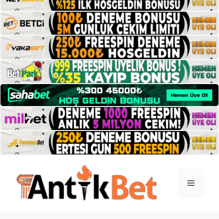
İçeriğe
atla
Menü