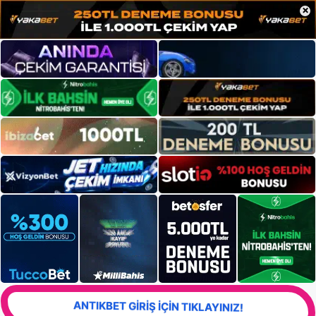
×
ANTIKBET GİRİŞ İÇİN TIKLAYINIZ!