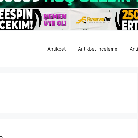
Antikbet
Antikbet İnceleme
Ant
ş