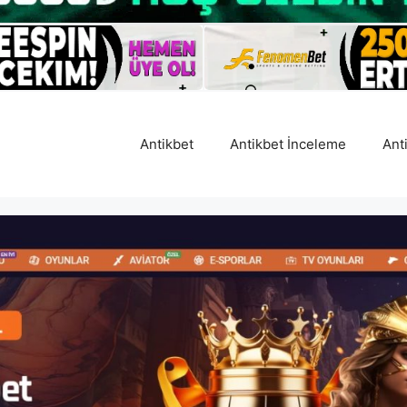
Antikbet
Antikbet İnceleme
Ant