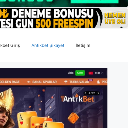
ikbet Giriş
Antikbet Şikayet
İletişim