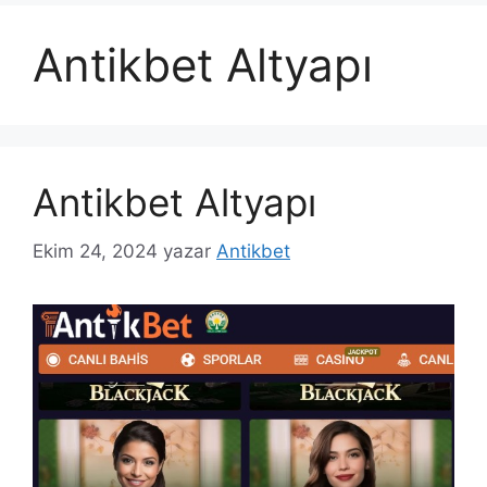
Antikbet Altyapı
Antikbet Altyapı
Ekim 24, 2024
yazar
Antikbet