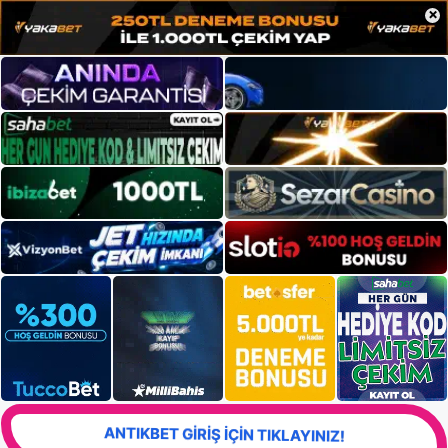
×
ANTIKBET GİRİŞ İÇİN TIKLAYINIZ!