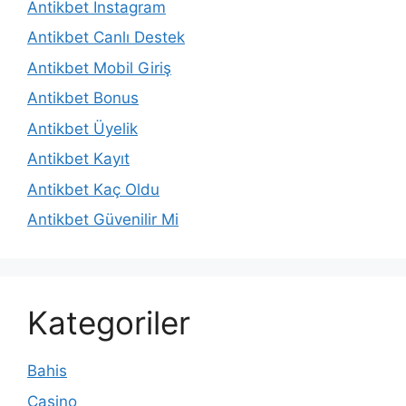
Antikbet İnstagram
Antikbet Canlı Destek
Antikbet Mobil Giriş
Antikbet Bonus
Antikbet Üyelik
Antikbet Kayıt
Antikbet Kaç Oldu
Antikbet Güvenilir Mi
Kategoriler
Bahis
Casino