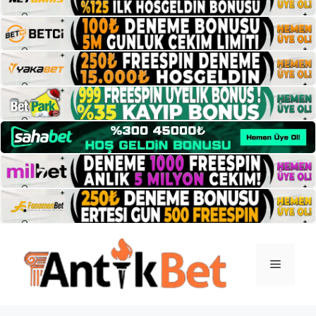
İçeriğe
atla
Menü