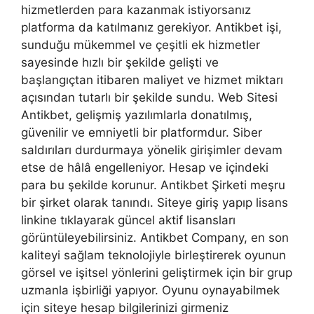
hizmetlerden para kazanmak istiyorsanız
platforma da katılmanız gerekiyor. Antikbet işi,
sunduğu mükemmel ve çeşitli ek hizmetler
sayesinde hızlı bir şekilde gelişti ve
başlangıçtan itibaren maliyet ve hizmet miktarı
açısından tutarlı bir şekilde sundu. Web Sitesi
Antikbet, gelişmiş yazılımlarla donatılmış,
güvenilir ve emniyetli bir platformdur. Siber
saldırıları durdurmaya yönelik girişimler devam
etse de hâlâ engelleniyor. Hesap ve içindeki
para bu şekilde korunur. Antikbet Şirketi meşru
bir şirket olarak tanındı. Siteye giriş yapıp lisans
linkine tıklayarak güncel aktif lisansları
görüntüleyebilirsiniz. Antikbet Company, en son
kaliteyi sağlam teknolojiyle birleştirerek oyunun
görsel ve işitsel yönlerini geliştirmek için bir grup
uzmanla işbirliği yapıyor. Oyunu oynayabilmek
için siteye hesap bilgilerinizi girmeniz