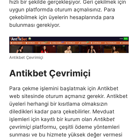
hızlı bir şekilde gerçekleşiyor. Geri çekilmek için
uygun platformda oturum açmalısınız. Para
çekebilmek için üyelerin hesaplarında para
bulunması gerekiyor.
Antikbet Çevrimiçi
Antikbet Çevrimiçi
Para çekme işlemini başlatmak için Antikbet
web sitesinde oturum açmanız gerekir. Antikbet
üyeleri herhangi bir kısıtlama olmaksızın
diledikleri kadar para çekebilirler. Mevduat
işlemleri için kayıtlı bir kurum olan
Antikbet
çevrimiçi
platformu, çeşitli ödeme yöntemleri
sunması ve bu hizmete yüksek değer vermesi