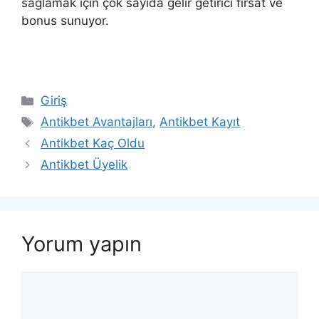
sağlamak için çok sayıda gelir getirici fırsat ve
bonus sunuyor.
Kategoriler
Giriş
Etiketler
Antikbet Avantajları
,
Antikbet Kayıt
Antikbet Kaç Oldu
Antikbet Üyelik
Yorum yapın
Yorum