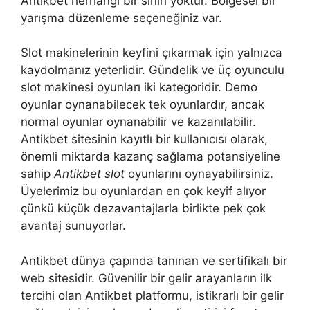
Antikbet herhangi bir sınırı yoktur. Bölgesel bir
yarışma düzenleme seçeneğiniz var.
Slot makinelerinin keyfini çıkarmak için yalnızca
kaydolmanız yeterlidir. Gündelik ve üç oyunculu
slot makinesi oyunları iki kategoridir. Demo
oyunlar oynanabilecek tek oyunlardır, ancak
normal oyunlar oynanabilir ve kazanılabilir.
Antikbet sitesinin kayıtlı bir kullanıcısı olarak,
önemli miktarda kazanç sağlama potansiyeline
sahip
Antikbet slot
oyunlarını oynayabilirsiniz.
Üyelerimiz bu oyunlardan en çok keyif alıyor
çünkü küçük dezavantajlarla birlikte pek çok
avantaj sunuyorlar.
Antikbet dünya çapında tanınan ve sertifikalı bir
web sitesidir. Güvenilir bir gelir arayanların ilk
tercihi olan Antikbet platformu, istikrarlı bir gelir