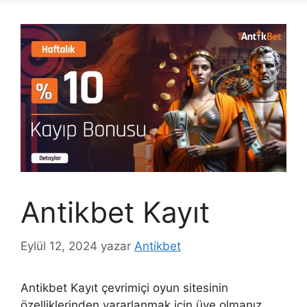
Antikbet Kayıt
Eylül 12, 2024
yazar
Antikbet
Antikbet Kayıt çevrimiçi oyun sitesinin
özelliklerinden yararlanmak için üye olmanız