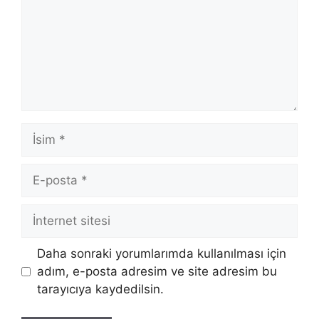
İsim
E-
posta
İnternet
sitesi
Daha sonraki yorumlarımda kullanılması için
adım, e-posta adresim ve site adresim bu
tarayıcıya kaydedilsin.