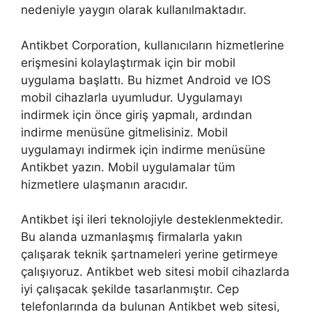
nedeniyle yaygın olarak kullanılmaktadır.
Antikbet Corporation, kullanıcıların hizmetlerine
erişmesini kolaylaştırmak için bir mobil
uygulama başlattı. Bu hizmet Android ve IOS
mobil cihazlarla uyumludur. Uygulamayı
indirmek için önce giriş yapmalı, ardından
indirme menüsüne gitmelisiniz. Mobil
uygulamayı indirmek için indirme menüsüne
Antikbet yazın. Mobil uygulamalar tüm
hizmetlere ulaşmanın aracıdır.
Antikbet işi ileri teknolojiyle desteklenmektedir.
Bu alanda uzmanlaşmış firmalarla yakın
çalışarak teknik şartnameleri yerine getirmeye
çalışıyoruz. Antikbet web sitesi mobil cihazlarda
iyi çalışacak şekilde tasarlanmıştır. Cep
telefonlarında da bulunan Antikbet web sitesi,