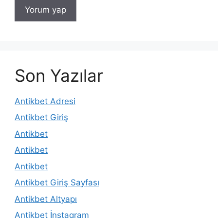
Son Yazılar
Antikbet Adresi
Antikbet Giriş
Antikbet
Antikbet
Antikbet
Antikbet Giriş Sayfası
Antikbet Altyapı
Antikbet İnstagram