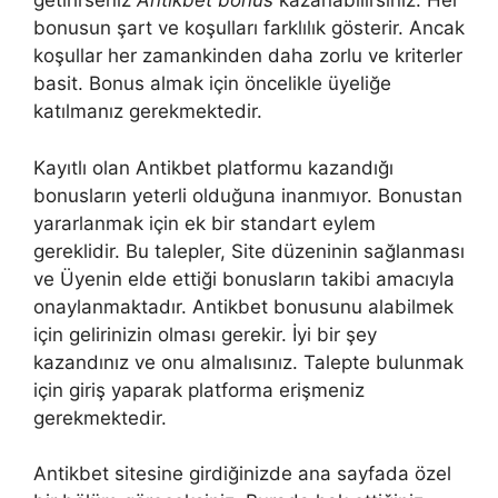
getirirseniz
Antikbet bonus
kazanabilirsiniz. Her
bonusun şart ve koşulları farklılık gösterir. Ancak
koşullar her zamankinden daha zorlu ve kriterler
basit. Bonus almak için öncelikle üyeliğe
katılmanız gerekmektedir.
Kayıtlı olan Antikbet platformu kazandığı
bonusların yeterli olduğuna inanmıyor. Bonustan
yararlanmak için ek bir standart eylem
gereklidir. Bu talepler, Site düzeninin sağlanması
ve Üyenin elde ettiği bonusların takibi amacıyla
onaylanmaktadır. Antikbet bonusunu alabilmek
için gelirinizin olması gerekir. İyi bir şey
kazandınız ve onu almalısınız. Talepte bulunmak
için giriş yaparak platforma erişmeniz
gerekmektedir.
Antikbet sitesine girdiğinizde ana sayfada özel