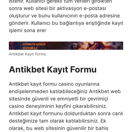
istenir. Kullanıcı gerekli tüm verileri girdikten
sonra web sitesi bir aktivasyon e-postası
oluşturur ve bunu kullanıcının e-posta adresine
gönderir. Kullanıcı bu bağlantıya eriştiğinde kayıt
işlemi sona erer
Antikbet Kayıt Formu
Antikbet Kayıt Formu
Antikbet kayıt formu casino oyunlarına
endişelenmeden katılabileceğiniz Antikbet web
sitesinde güvenli ve emniyetli bir çevrimiçi
casino deneyiminin keyfini çıkarabilirsiniz.
Antikbet kayıt formunu doldurduktan sonra canlı
desteğimize tam olarak katılabilirsiniz. Ek
olarak, bu web sitesinin güvenilir bir bahis