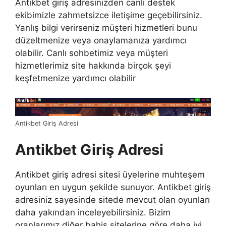
Antikbet giriş adresinizden canlı destek
ekibimizle zahmetsizce iletişime geçebilirsiniz.
Yanlış bilgi verirseniz müşteri hizmetleri bunu
düzeltmenize veya onaylamanıza yardımcı
olabilir. Canlı sohbetimiz veya müşteri
hizmetlerimiz site hakkında birçok şeyi
keşfetmenize yardımcı olabilir
Antikbet Giriş Adresi
Antikbet Giriş Adresi
Antikbet giriş adresi sitesi üyelerine muhteşem
oyunları en uygun şekilde sunuyor. Antikbet giriş
adresiniz sayesinde sitede mevcut olan oyunları
daha yakından inceleyebilirsiniz. Bizim
oranlarımız diğer bahis sitelerine göre daha iyi.