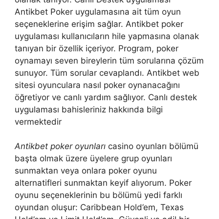
Antikbet Poker uygulamasına ait tüm oyun
seçeneklerine erişim sağlar. Antikbet poker
uygulaması kullanıcıların hile yapmasına olanak
tanıyan bir özellik içeriyor. Program, poker
oynamayı seven bireylerin tüm sorularına çözüm
sunuyor. Tüm sorular cevaplandı. Antikbet web
sitesi oyunculara nasıl poker oynanacağını
öğretiyor ve canlı yardım sağlıyor. Canlı destek
uygulaması bahisleriniz hakkında bilgi
vermektedir
Antikbet poker oyunları
casino oyunları bölümü
başta olmak üzere üyelere grup oyunları
sunmaktan veya onlara poker oyunu
alternatifleri sunmaktan keyif alıyorum. Poker
oyunu seçeneklerinin bu bölümü yedi farklı
oyundan oluşur: Caribbean Hold’em, Texas