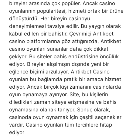
bireyler arasında çok popüler. Ancak casino
oyunlarının popülaritesi, hizmeti ortak bir ürüne
dönüştürdü. Her bireyin casinoyu
deneyimlemesi tavsiye edilir. Bu yaygın olarak
kabul edilen bir bahistir. Çevrimiçi Antikbet
casino platformlarına göz attığınızda, Antikbet
casino oyunları sunanlar daha çok dikkat
çekiyor. Bu siteler bahis endüstrisine öncülük
ediyor. Bireyler alışılmışın dışında yeni bir
eğlence biçimi arzuluyor. Antikbet Casino
oyunları bu bağlamda pratik bir amaca hizmet
ediyor. Ancak birçok kişi zamanını casinolarda
oyun oynamaya ayırıyor. Site, bu kişilerin
diledikleri zaman siteye erişmesine ve bahis
oynamasına olanak tanıyor. Sonuç olarak,
casinoda oyun oynamak için çeşitli seçenekler
vardır. Casino oyunları tüm tercihlere hitap
ediyor